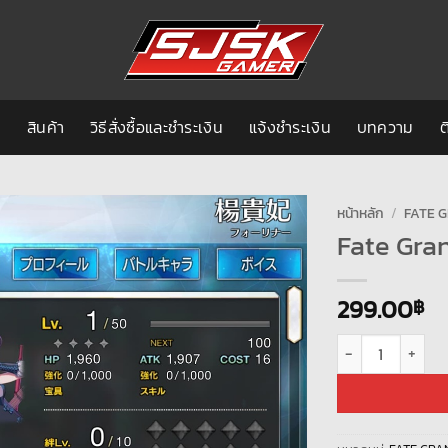
ก
สินค้า
วิธีสั่งซื้อและชำระเงิน
แจ้งชำระเงิน
บทความ
ต
หน้าหลัก
/
FATE 
Fate Gran
299.00
฿
จำนวน Fate Grand O