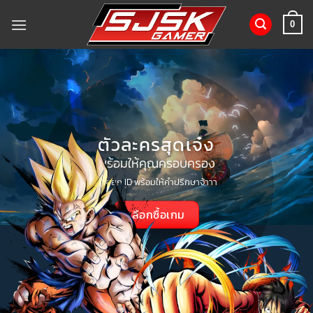
ข้าม
ไป
0
ยัง
เนื้อหา
ตัวละครสุดเจ๋ง
พร้อมให้คุณครอบครอง
ขายยก ID พร้อมให้คำปรึกษาจ้าาา
เลือกซื้อเกม