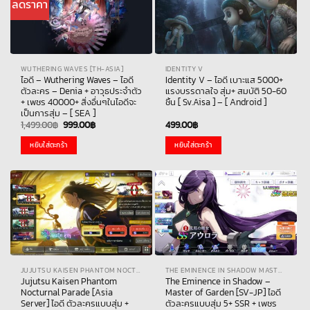
ลดราคา
WUTHERING WAVES [TH-ASIA]
IDENTITY V
ไอดี – Wuthering Waves – ไอดี
Identity V – ไอดี เบาะแส 5000+
ตัวละคร – Denia + อาวุธประจำตัว
แรงบรรดาลใจ สุ่ม+ สมบัติ 50-60
+ เพชร 40000+ สิ่งอื่นๆในไอดีจะ
ชิ้น [ Sv.Aisa ] – [ Android ]
เป็นการสุ่ม – [ SEA ]
Original
Current
1,499.00
฿
999.00
฿
499.00
฿
price
price
was:
is:
หยิบใส่ตะกร้า
หยิบใส่ตะกร้า
1,499.00฿.
999.00฿.
JUJUTSU KAISEN PHANTOM NOCTURNAL PARADE
THE EMINENCE IN SHADOW MASTER OF GARDEN
Jujutsu Kaisen Phantom
The Eminence in Shadow –
Nocturnal Parade [Asia
Master of Garden [SV-JP] ไอดี
Server] ไอดี ตัวละครแบบสุ่ม +
ตัวละครแบบสุ่ม 5+ SSR + เพชร