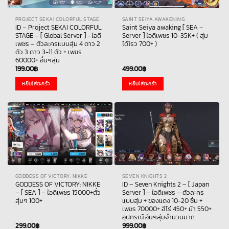
PROJECT SEKAI COLORFUL STAGE
SAINT SEIYA AWAKENING
ID – Project SEKAI COLORFUL
Saint Seiya awaking [ SEA –
STAGE – [ Global Server ] –ไอดี
Server ] ไอดีเพชร 10-35K+ ( สุ่ม
เพชร – ตัวละครแบบสุ่ม 4 ดาว 2
ได้โรว 700+ )
ตัว 3 ดาว 3-11 ตัว + เพชร
60000+ อื่นๆสุ่ม
199.00
฿
499.00
฿
หยิบใส่ตะกร้า
หยิบใส่ตะกร้า
GODDESS OF VICTORY: NIKKE
SEVEN KNIGHTS 2
GODDESS OF VICTORY: NIKKE
ID – Seven Knights 2 – [ Japan
– [ SEA ] – ไอดีเพชร 15000+ตั๋ว
Server ] – ไอดีเพชร – ตัวละคร
สุ่มๆ 100+
แบบสุ่ม + ของแดง 10-20 ชิ้น +
เพชร 70000+ ฮีโร่ 450+ ม้า 550+
อุปกรณ์ อื่นๆสุ่มจำนวนมาก
299.00
฿
999.00
฿