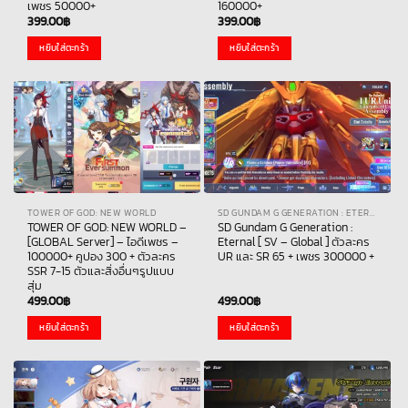
เพชร 50000+
160000+
399.00
฿
399.00
฿
หยิบใส่ตะกร้า
หยิบใส่ตะกร้า
TOWER OF GOD: NEW WORLD
SD GUNDAM G GENERATION : ETERNAL
TOWER OF GOD: NEW WORLD –
SD Gundam G Generation :
[GLOBAL Server] – ไอดีเพชร –
Eternal [ SV – Global ] ตัวละคร
100000+ คูปอง 300 + ตัวละคร
UR และ SR 65 + เพชร 300000 +
SSR 7-15 ตัวและสิ่งอื่นๆรูปแบบ
สุ่ม
499.00
฿
499.00
฿
หยิบใส่ตะกร้า
หยิบใส่ตะกร้า