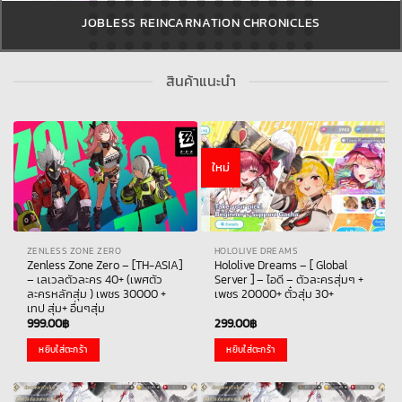
STAR SAILORS
สินค้าแนะนำ
ใหม่
ZENLESS ZONE ZERO
HOLOLIVE DREAMS
Zenless Zone Zero – [TH-ASIA]
Hololive Dreams – [ Global
– เลเวลตัวละคร 40+ (เพศตัว
Server ] – ไอดี – ตัวละครสุ่มๆ +
ละครหลักสุ่ม ) เพชร 30000 +
เพชร 20000+ ตั๋วสุ่ม 30+
เทป สุ่ม+ อื่นๆสุ่ม
999.00
฿
299.00
฿
หยิบใส่ตะกร้า
หยิบใส่ตะกร้า