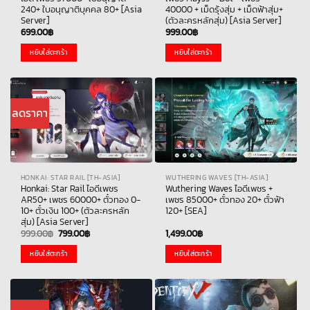
240+ ใบอนุญาติบุคคล 80+ [Asia
40000 + เม็ดรุ้งสุ่ม + เม็ดฟ้าสุ่ม+
Server]
(ตัวละครหลักสุ่ม) [Asia Server]
699.00
฿
999.00
฿
หยิบใส่ตะกร้า
หยิบใส่ตะกร้า
ลดราคา
HONKAI: STAR RAIL [TH-ASIA]
WUTHERING WAVES [TH-ASIA]
Honkai: Star Rail ไอดีเพชร
Wuthering Waves ไอดีเพชร +
AR50+ เพชร 60000+ ตั๋วทอง 0-
เพชร 85000+ ตั๋วทอง 20+ ตั๋วฟ้า
10+ ตั๋วเงิน 100+ (ตัวละครหลัก
120+ [SEA]
สุ่ม) [Asia Server]
Original
Current
999.00
฿
799.00
฿
1,499.00
฿
price
price
was:
is:
หยิบใส่ตะกร้า
หยิบใส่ตะกร้า
999.00฿.
799.00฿.