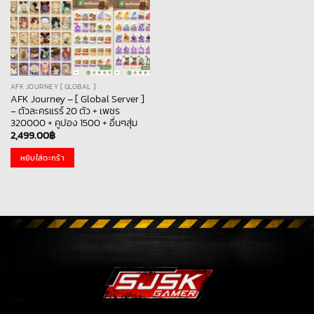
AFK JOURNEY [ GLOBAL ]
AFK Journey – [ Global Server ]
– ตัวละครแรร์ 20 ตัว + เพชร
320000 + คูปอง 1500 + อื่นๆสุ่ม
2,499.00
฿
หยิบใส่ตะกร้า