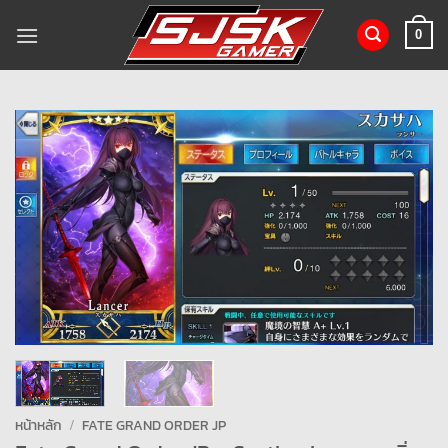
ข้าม
ไป
0
ยัง
เนื้อหา
หน้าหลัก
/
FATE GRAND ORDER JP