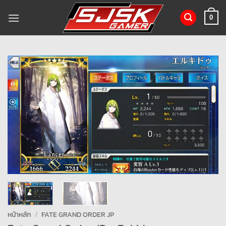
ข้าม
ไป
0
ยัง
เนื้อหา
หน้าหลัก
/
FATE GRAND ORDER JP