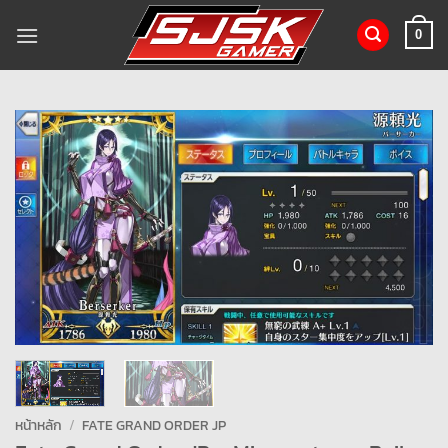
ข้าม
ไป
0
ยัง
เนื้อหา
หน้าหลัก
/
FATE GRAND ORDER JP