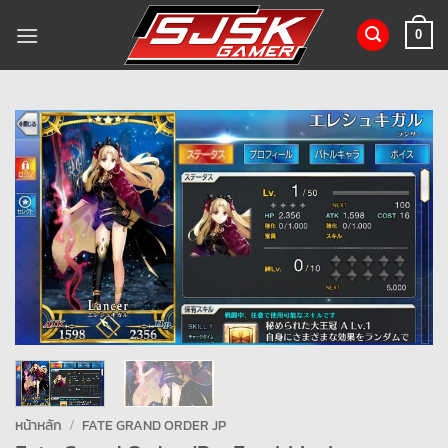
ข้าม
ไป
0
ยัง
เนื้อหา
หน้าหลัก
/
FATE GRAND ORDER JP