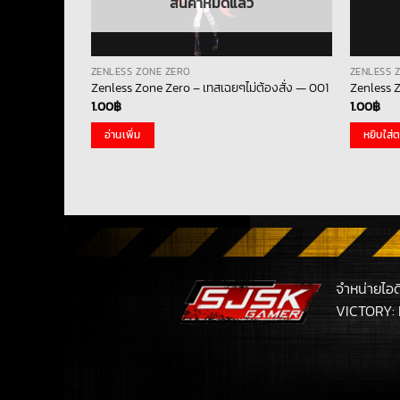
สินค้าหมดแล้ว
ZENLESS ZONE ZERO
ZENLESS 
เลเวลตัวละคร
Zenless Zone Zero – เทสเฉยๆไม่ต้องสั่ง — 001
Zenless Z
18000 + เทป
1.00
฿
1.00
฿
อ่านเพิ่ม
หยิบใส่ต
จำหน่ายไอ
VICTORY: 