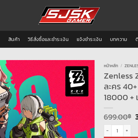
ก
สินค้า
วิธีสั่งซื้อและชำระเงิน
แจ้งชำระเงิน
บทความ
ต
หน้าหลัก
/
ZENLE
Zenless Z
ละคร 40+ 
18000 + เ
699.00
฿
จำนวน Zenless Zone 