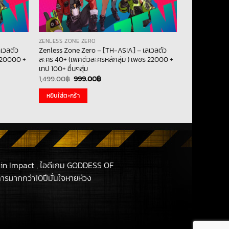
ZENLESS ZONE ZERO
เวลตัว
Zenless Zone Zero – [TH-ASIA] – เลเวลตัว
ร 20000 +
ละคร 40+ (เพศตัวละครหลักสุ่ม ) เพชร 22000 +
เทป 100+ อื่นๆสุ่ม
Original
Current
1,499.00
฿
999.00
฿
price
price
was:
is:
หยิบใส่ตะกร้า
1,499.00฿.
999.00฿.
in Impact , ไอดีเกม GODDESS OF
รมากกว่า10ปีมั่นใจหายห่วง