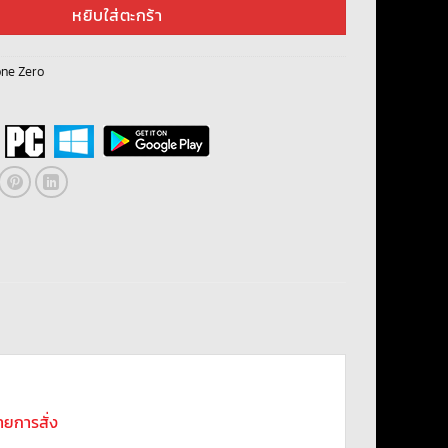
699.00฿.
399.00฿.
หยิบใส่ตะกร้า
one Zero
รายการสั่ง