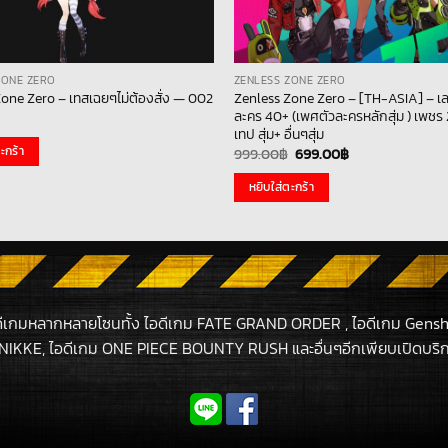
ZONE ZERO
ZENLESS ZONE ZERO
Zenless Zone Zero – [TH-ASIA] – เล
one Zero – เทสเฉยๆไม่ต้องสั่ง — 002
ละคร 40+ (เพศตัวละครหลักสุ่ม ) เพช
เทป สุ่ม+ อื่นๆสุ่ม
Original
Current
ะกร้า
999.00
฿
699.00
฿
price
price
was:
is:
หยิบใส่ตะกร้า
999.00฿.
699.00฿.
ดีเกมหลากหลายโซนทั้ง ไอดีเกม FATE GRAND ORDER , ไอดีเกม Gensh
NIKKE, ไอดีเกม ONE PIECE BOUNTY RUSH และอื่นๆอีกเพียบเปิดบริกา