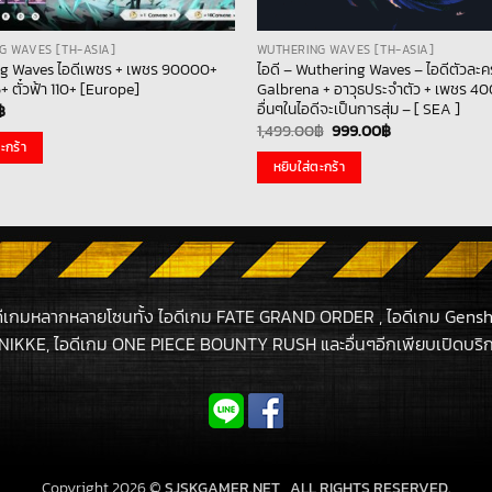
G WAVES [TH-ASIA]
WUTHERING WAVES [TH-ASIA]
g Waves ไอดีเพชร + เพชร 90000+
ไอดี – Wuthering Waves – ไอดีตัวละค
+ ตั๋วฟ้า 110+ [Europe]
Galbrena + อาวุธประจำตัว + เพชร 40
อื่นๆในไอดีจะเป็นการสุ่ม – [ SEA ]
฿
Original
Current
1,499.00
฿
999.00
฿
price
price
ะกร้า
was:
is:
หยิบใส่ตะกร้า
1,499.00฿.
999.00฿.
ดีเกมหลากหลายโซนทั้ง ไอดีเกม FATE GRAND ORDER , ไอดีเกม Gensh
NIKKE, ไอดีเกม ONE PIECE BOUNTY RUSH และอื่นๆอีกเพียบเปิดบริกา
Copyright 2026 ©
SJSKGAMER.NET , ALL RIGHTS RESERVED.