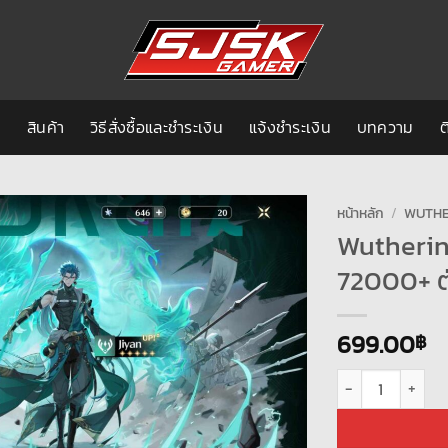
ก
สินค้า
วิธีสั่งซื้อและชำระเงิน
แจ้งชำระเงิน
บทความ
ต
หน้าหลัก
/
WUTHE
Wutherin
72000+ ตั
699.00
฿
จำนวน Wuthering Wa