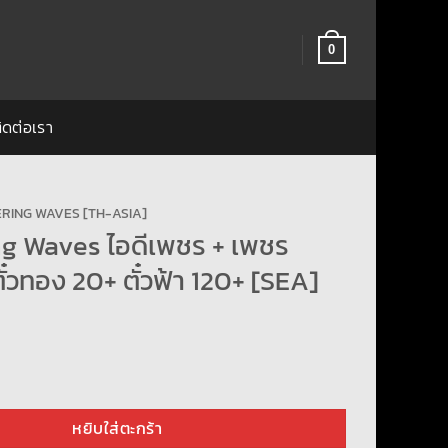
0
ิดต่อเรา
RING WAVES [TH-ASIA]
g Waves ไอดีเพชร + เพชร
๋วทอง 20+ ตั๋วฟ้า 120+ [SEA]
ves ไอดีเพชร + เพชร 72000+ ตั๋วทอง 20+ ตั๋วฟ้า 120+ [SEA] ชิ้น
หยิบใส่ตะกร้า