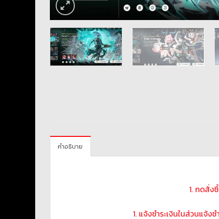
คำอธิบาย
1. กดสั่ง
1. แจ้งชำระเงินในส่วนแจ้ง