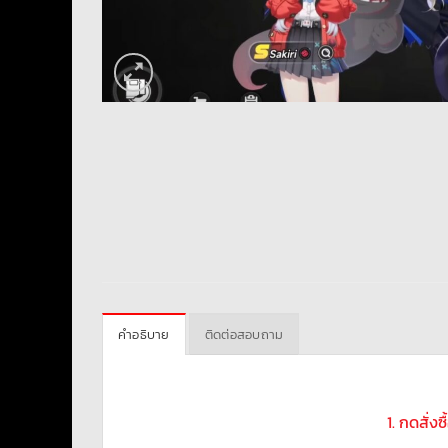
คำอธิบาย
ติดต่อสอบถาม
1. กดสั่ง