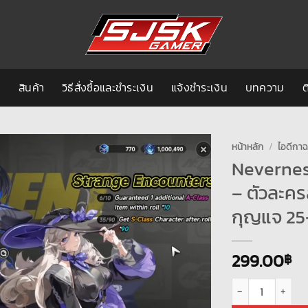
ก
สินค้า
วิธีสั่งซื้อและชำระเงิน
แจ้งชำระเงิน
บทความ
ต
หน้าหลัก
/
ไอดีกา
Neverness
– ตัวละคร
กุญแจ 25
299.00
฿
จำนวน Neverness to