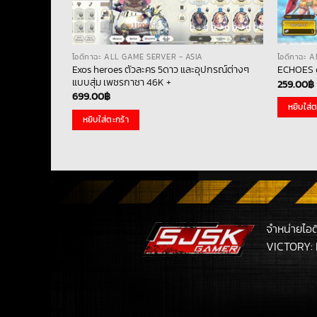
ไอดีกาฉะ ALL GAME SERVER - ASIA
ไอดีกาฉะ 
เหรีญทอง
Exos heroes ตัวละคร 5ดาว และอุปกรณ์ต่างๆ
ECHOES o
แบบสุ่ม เพชรกาชา 46K +
259.00
฿
699.00
฿
หยิบใส่ต
หยิบใส่ตะกร้า
จำหน่ายไอ
VICTORY: 