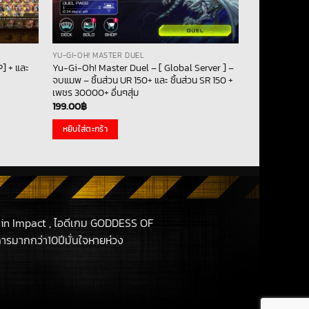
YU-GI-OH! MASTER DUEL
] + และ
Yu-Gi-Oh! Master Duel – [ Global Server ] –
จบแมพ – ชิ้นส่วน UR 150+ และ ชิ้นส่วน SR 150 +
เพชร 30000+ อื่นๆสุ่ม
199.00
฿
หยิบใส่ตะกร้า
in Impact , ไอดีเกม GODDESS OF
รมากกว่า10ปีมั่นใจหายห่วง