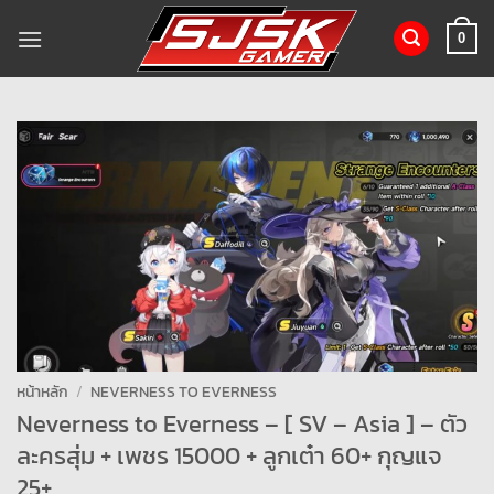
ข้าม
ไป
0
ยัง
เนื้อหา
หน้าหลัก
/
NEVERNESS TO EVERNESS
Neverness to Everness – [ SV – Asia ] – ตัว
ละครสุ่ม + เพชร 15000 + ลูกเต๋า 60+ กุญแจ
25+