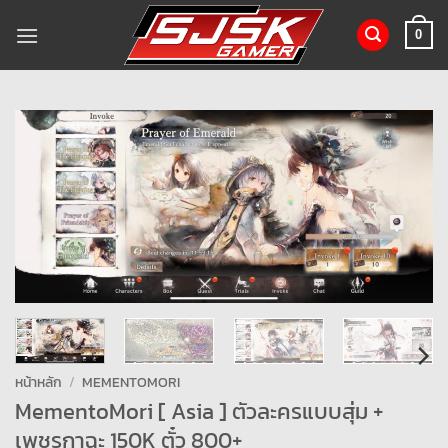
ข้าม
ไป
0
ยัง
เนื้อหา
หน้าหลัก
/
MEMENTOMORI
MementoMori [ Asia ] ตัวละครแบบสุ่ม +
เพชรกาฉะ 150K ตั๋ว 800+