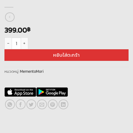
399.00
฿
จำนวน MementoMori [ Asia ] ตัวละครแบบสุ่ม + เพชรกาฉะ 150K ตั๋ว 800+ ชิ
หยิบใส่ตะกร้า
หมวดหมู่:
MementoMori