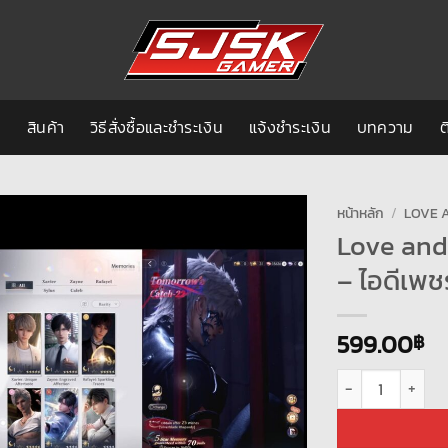
ก
สินค้า
วิธีสั่งซื้อและชำระเงิน
แจ้งชำระเงิน
บทความ
ต
หน้าหลัก
/
LOVE 
Love and
– ไอดีเพ
599.00
฿
จำนวน Love and De