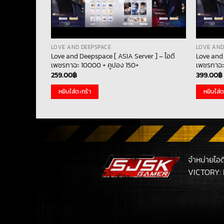
LOVE AND DEEPSPACE
LOVE AND
Love and Deepspace [ ASIA Server ] – ไอดี
Love and 
เพชรกาฉะ 10000 + คูปอง 150+
เพชรกาฉะ
259.00
฿
399.00
฿
หยิบใส่ตะกร้า
หยิบใส่ต
จำหน่ายไอ
VICTORY: 