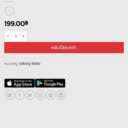
199.00
฿
จำนวน Infinity Nikki - [ Asia Server] - ไอดีเพชร 5000+ตั๋วสุ่มๆ 60+ ชิ้น
หยิบใส่ตะกร้า
หมวดหมู่:
infinity Nikki