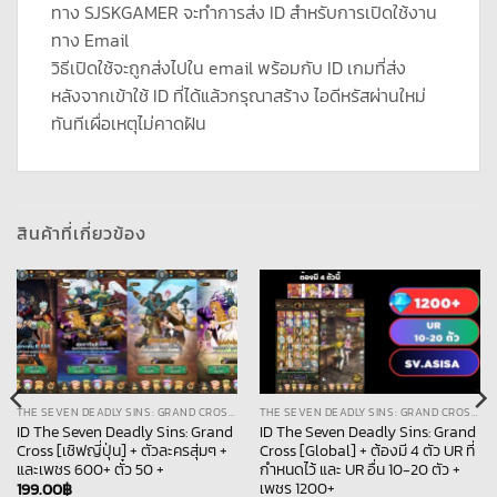
ทาง SJSKGAMER จะทำการส่ง ID สำหรับการเปิดใช้งาน
ทาง Email
วิธีเปิดใช้จะถูกส่งไปใน email พร้อมกับ ID เกมที่ส่ง
หลังจากเข้าใช้ ID ที่ได้แล้วกรุณาสร้าง ไอดีหรัสผ่านใหม่
ทันทีเผื่อเหตุไม่คาดฝัน
สินค้าที่เกี่ยวข้อง
THE SEVEN DEADLY SINS: GRAND CROSS [ALL SERVER]
THE SEVEN DEADLY SINS: GRAND CROSS [ALL SERVER]
ID The Seven Deadly Sins: Grand
ID The Seven Deadly Sins: Grand
Cross [เชิฟญี่ปุ่น] + ตัวละครสุ่มๆ +
Cross [Global] + ต้องมี 4 ตัว UR ที่
และเพชร 600+ ตั๋ว 50 +
กำหนดไว้ และ UR อื่น 10-20 ตัว +
เพชร 1200+
199.00
฿