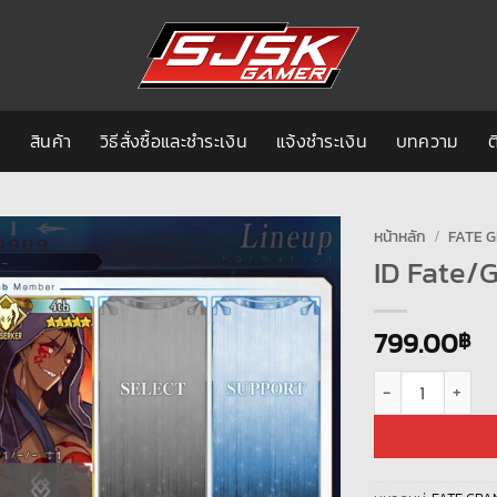
ก
สินค้า
วิธีสั่งซื้อและชำระเงิน
แจ้งชำระเงิน
บทความ
ต
หน้าหลัก
/
FATE G
ID Fate/
799.00
฿
จำนวน ID Fate/GO 