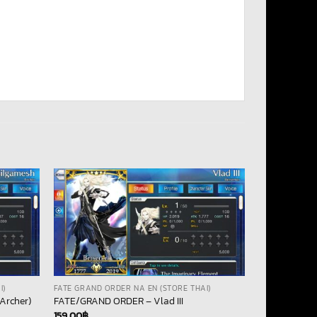
I)
FATE GRAND ORDER NA EN (STORE THAI)
Archer)
FATE/GRAND ORDER – Vlad III
159.00
฿