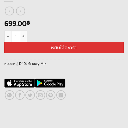
699.00
฿
จำนวน ID - D4DJ Groovy Mix – [ Global Server ] – ไอดีเพชร – ตัวละครแบบสุ่
หยิบใส่ตะกร้า
หมวดหมู่:
D4DJ Groovy Mix