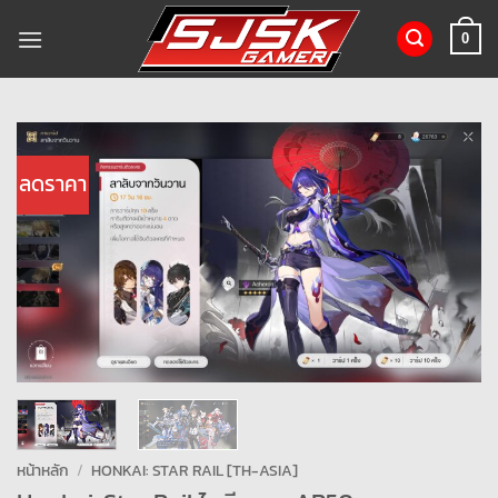
ข้าม
ไป
0
ยัง
เนื้อหา
ลดราคา
หน้าหลัก
/
HONKAI: STAR RAIL [TH-ASIA]