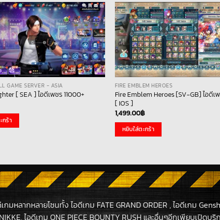
ALL GAME SERVER - ASIA
FIRE EMBLEM HEROES
Fire Emblem Heroes [SV-GB] ไอดีเ
ighter [ SEA ] ไอดีเพชร 11000+
[ IOS ]
1,499.00
฿
ะกร้า
หยิบใส่ตะกร้า
ดีเกมหลากหลายโซนทั้ง ไอดีเกม FATE GRAND ORDER , ไอดีเกม Gensh
NIKKE, ไอดีเกม ONE PIECE BOUNTY RUSH และอื่นๆอีกเพียบเปิดบริกา