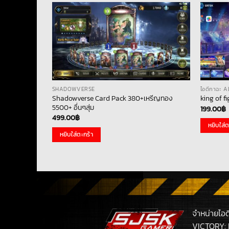
SHADOWVERSE
ไอดีกาฉะ 
– [ Global
Shadowverse Card Pack 380+เหรีญทอง
king of f
สุ่ม + เพชร
5500+ อื่นๆสุ่ม
199.00
฿
499.00
฿
หยิบใส่ต
หยิบใส่ตะกร้า
จำหน่ายไอ
VICTORY: 