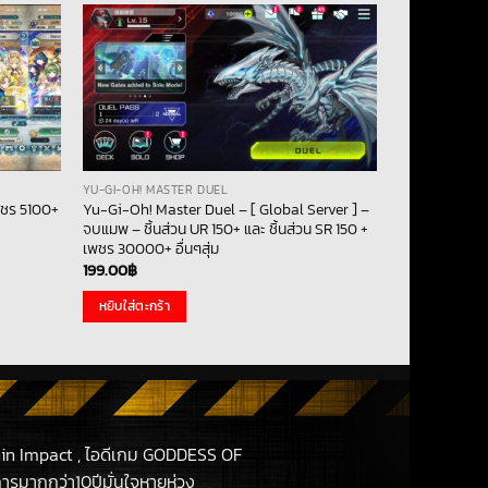
YU-GI-OH! MASTER DUEL
พชร 5100+
Yu-Gi-Oh! Master Duel – [ Global Server ] –
จบแมพ – ชิ้นส่วน UR 150+ และ ชิ้นส่วน SR 150 +
เพชร 30000+ อื่นๆสุ่ม
199.00
฿
หยิบใส่ตะกร้า
in Impact , ไอดีเกม GODDESS OF
รมากกว่า10ปีมั่นใจหายห่วง