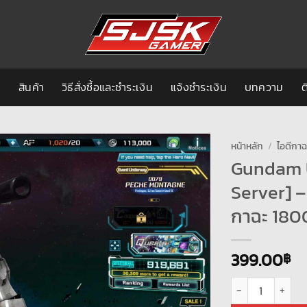
ก
สินค้า
วิธีสั่งซื้อและชำระเงิน
แจ้งชำระเงิน
บทความ
ต
หน้าหลัก
/
ไอดีกา
Gundam 
Server] –
กาฉะ 180
399.00
฿
จำนวน Gundam UC e