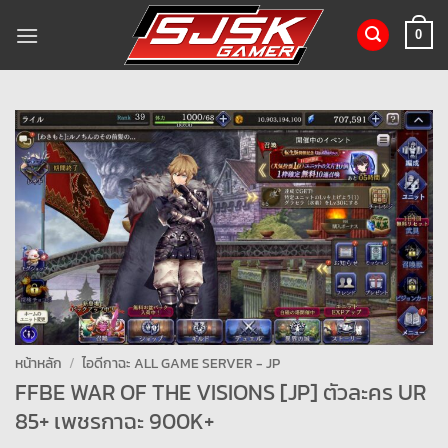
ข้าม
ไป
0
ยัง
เนื้อหา
หน้าหลัก
/
ไอดีกาฉะ ALL GAME SERVER - JP
FFBE WAR OF THE VISIONS [JP] ตัวละคร UR
85+ เพชรกาฉะ 900K+