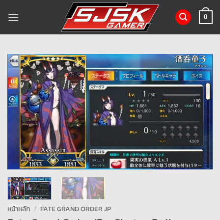
ข้าม
ไป
0
ยัง
เนื้อหา
หน้าหลัก
/
FATE GRAND ORDER JP