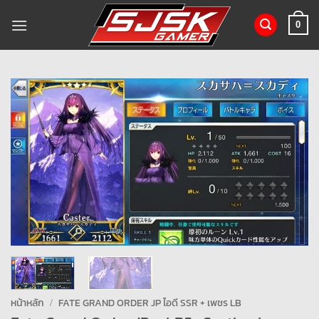
ข้าม
ไป
0
ยัง
เนื้อหา
หน้าหลัก
/
FATE GRAND ORDER JP ไอดี SSR + เพชร LB