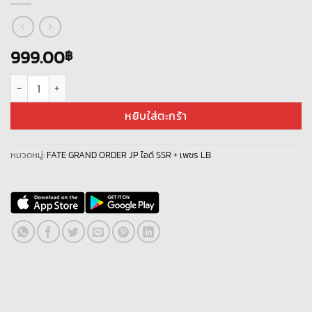
999.00
฿
จำนวน Fate Grand Order JP LB- Z022 + เพชร 2000+ ชิ้น
หยิบใส่ตะกร้า
หมวดหมู่:
FATE GRAND ORDER JP ไอดี SSR + เพชร LB