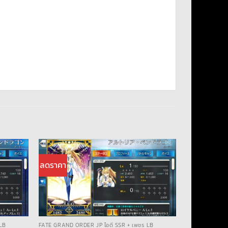
ลดราคา
LB
FATE GRAND ORDER JP ไอดี SSR + เพชร LB