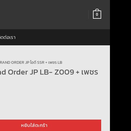
0
ิดต่อเรา
RAND ORDER JP ไอดี SSR + เพชร LB
nd Order JP LB- Z009 + เพชร
Order JP LB- Z009 + เพชร 2000+ ชิ้น
หยิบใส่ตะกร้า