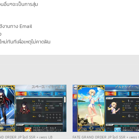
นอื่นๆจะเป็นการสุ่ม
ช้งานทาง Email
ง
ใหม่ทันทีเผื่อเหตุไม่คาดฝัน
D ORDER JP ไอดี SSR + เพชร LB
FATE GRAND ORDER JP ไอดี SSR + เพชร 