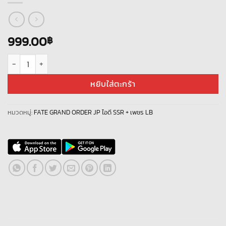
999.00
฿
จำนวน Fate Grand Order JP LB- X017 + เพชร 3000+ ชิ้น
หยิบใส่ตะกร้า
หมวดหมู่:
FATE GRAND ORDER JP ไอดี SSR + เพชร LB