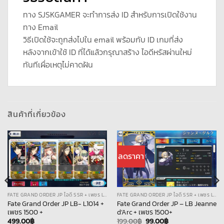
ทาง SJSKGAMER จะทำการส่ง ID สำหรับการเปิดใช้งาน
ทาง Email
วิธีเปิดใช้จะถูกส่งไปใน email พร้อมกับ ID เกมที่ส่ง
หลังจากเข้าใช้ ID ที่ได้แล้วกรุณาสร้าง ไอดีหรัสผ่านใหม่
ทันทีเผื่อเหตุไม่คาดฝัน
สินค้าที่เกี่ยวข้อง
ลดราคา
FATE GRAND ORDER JP ไอดี SSR + เพชร LB
FATE GRAND ORDER JP ไอดี SSR + เพชร LB
Fate Grand Order JP LB- L1014 +
Fate Grand Order JP – LB Jeanne
เพชร 1500 +
d’Arc + เพชร 1500+
Original
Current
499.00
฿
199.00
฿
99.00
฿