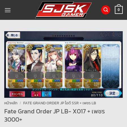
ข้าม
ไป
0
ยัง
เนื้อหา
หน้าหลัก
/
FATE GRAND ORDER JP ไอดี SSR + เพชร LB
Fate Grand Order JP LB- X017 + เพชร
3000+