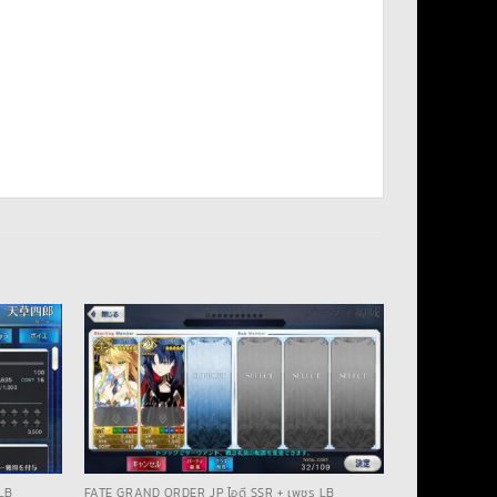
LB
FATE GRAND ORDER JP ไอดี SSR + เพชร LB