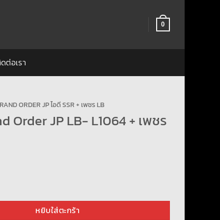
0
ิดต่อเรา
RAND ORDER JP ไอดี SSR + เพชร LB
nd Order JP LB- L1064 + เพชร
rder JP LB- L1064 + เพชร 1500+ ชิ้น
หยิบใส่ตะกร้า