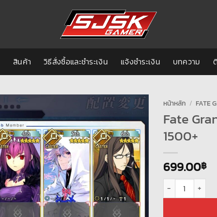
ก
สินค้า
วิธีสั่งซื้อและชำระเงิน
แจ้งชำระเงิน
บทความ
ต
หน้าหลัก
/
FATE G
Fate Gra
1500+
699.00
฿
จำนวน Fate Grand O