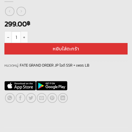
299.00
฿
จำนวน Fate Grand Order JP LB- L1041 + เพชร 1500+ ชิ้น
หยิบใส่ตะกร้า
หมวดหมู่:
FATE GRAND ORDER JP ไอดี SSR + เพชร LB