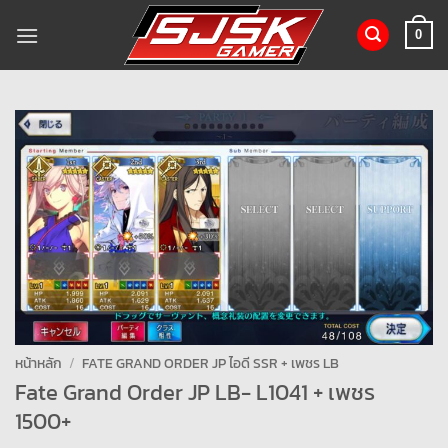
ข้าม
ไป
0
ยัง
เนื้อหา
หน้าหลัก
/
FATE GRAND ORDER JP ไอดี SSR + เพชร LB
Fate Grand Order JP LB- L1041 + เพชร
1500+