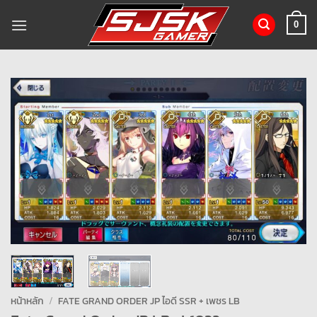
ข้าม
ไป
0
ยัง
เนื้อหา
หน้าหลัก
/
FATE GRAND ORDER JP ไอดี SSR + เพชร LB