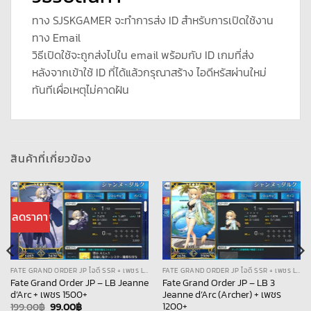
ทาง SJSKGAMER จะทำการส่ง ID สำหรับการเปิดใช้งาน
ทาง Email
วิธีเปิดใช้จะถูกส่งไปใน email พร้อมกับ ID เกมที่ส่ง
หลังจากเข้าใช้ ID ที่ได้แล้วกรุณาสร้าง ไอดีหรัสผ่านใหม่
ทันทีเผื่อเหตุไม่คาดฝัน
สินค้าที่เกี่ยวข้อง
ลดราคา
FATE GRAND ORDER JP ไอดี SSR + เพชร LB
FATE GRAND ORDER JP ไอดี SSR + เพชร LB
Fate Grand Order JP – LB Jeanne
Fate Grand Order JP – LB 3
d’Arc + เพชร 1500+
Jeanne d’Arc (Archer) + เพชร
1200+
Original
Current
199.00
฿
99.00
฿