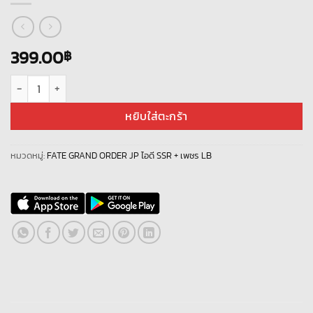
399.00
฿
จำนวน Fate Grand Order JP LB- L1030 + เพชร 1500+ ชิ้น
หยิบใส่ตะกร้า
หมวดหมู่:
FATE GRAND ORDER JP ไอดี SSR + เพชร LB