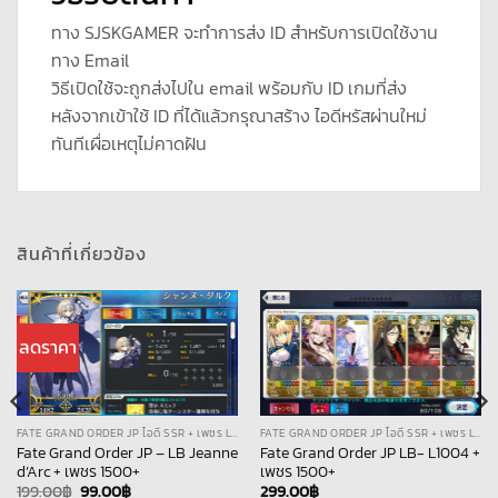
ทาง SJSKGAMER จะทำการส่ง ID สำหรับการเปิดใช้งาน
ทาง Email
วิธีเปิดใช้จะถูกส่งไปใน email พร้อมกับ ID เกมที่ส่ง
หลังจากเข้าใช้ ID ที่ได้แล้วกรุณาสร้าง ไอดีหรัสผ่านใหม่
ทันทีเผื่อเหตุไม่คาดฝัน
สินค้าที่เกี่ยวข้อง
ลดราคา
FATE GRAND ORDER JP ไอดี SSR + เพชร LB
FATE GRAND ORDER JP ไอดี SSR + เพชร LB
Fate Grand Order JP – LB Jeanne
Fate Grand Order JP LB- L1004 +
d’Arc + เพชร 1500+
เพชร 1500+
Original
Current
199.00
฿
99.00
฿
299.00
฿