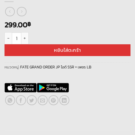
299.00
฿
จำนวน Fate Grand Order JP LB- L1007 + เพชร 1500+ ชิ้น
หยิบใส่ตะกร้า
หมวดหมู่:
FATE GRAND ORDER JP ไอดี SSR + เพชร LB