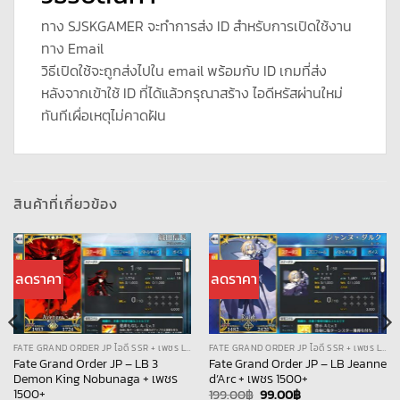
ทาง SJSKGAMER จะทำการส่ง ID สำหรับการเปิดใช้งาน
ทาง Email
วิธีเปิดใช้จะถูกส่งไปใน email พร้อมกับ ID เกมที่ส่ง
หลังจากเข้าใช้ ID ที่ได้แล้วกรุณาสร้าง ไอดีหรัสผ่านใหม่
ทันทีเผื่อเหตุไม่คาดฝัน
สินค้าที่เกี่ยวข้อง
ลดราคา
ลดราคา
FATE GRAND ORDER JP ไอดี SSR + เพชร LB
FATE GRAND ORDER JP ไอดี SSR + เพชร LB
Fate Grand Order JP – LB 3
Fate Grand Order JP – LB Jeanne
Demon King Nobunaga + เพชร
d’Arc + เพชร 1500+
1500+
Original
Current
199.00
฿
99.00
฿