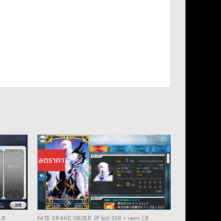
ลดราคา
LB
FATE GRAND ORDER JP ไอดี SSR + เพชร LB