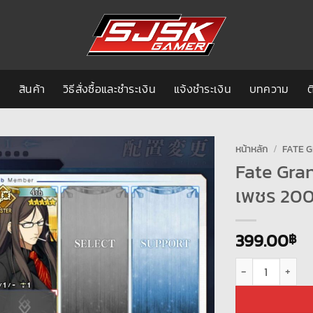
ก
สินค้า
วิธีสั่งซื้อและชำระเงิน
แจ้งชำระเงิน
บทความ
ต
หน้าหลัก
/
FATE G
Fate Gra
เพชร 20
399.00
฿
จำนวน Fate Grand 