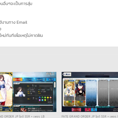
นอื่นๆจะเป็นการสุ่ม
ช้งานทาง Email
ง
ใหม่ทันทีเผื่อเหตุไม่คาดฝัน
D ORDER JP ไอดี SSR + เพชร LB
FATE GRAND ORDER JP ไอดี SSR + เพชร 