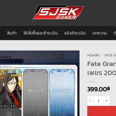
ก
สินค้า
วิธีสั่งซื้อและชำระเงิน
แจ้งชำระเงิน
บทความ
ต
หน้าหลัก
/
FATE G
Fate Gra
เพชร 20
399.00
฿
จำนวน Fate Grand 