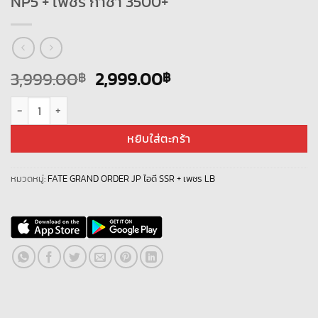
NP5 + เพชร กาชา 3500+
Original
Current
3,999.00
2,999.00
฿
฿
price
price
จำนวน Fate Grand Order JP - LB 7 + ALL- SUB + U-Olga Marie - NP5 + Ar
was:
is:
3,999.00฿.
2,999.00฿.
หยิบใส่ตะกร้า
หมวดหมู่:
FATE GRAND ORDER JP ไอดี SSR + เพชร LB