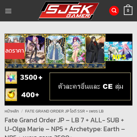
ข้าม
ไป
0
ยัง
เนื้อหา
ลดราคา
หน้าหลัก
/
FATE GRAND ORDER JP ไอดี SSR + เพชร LB
Fate Grand Order JP – LB 7 + ALL- SUB +
U-Olga Marie – NP5 + Archetype: Earth –