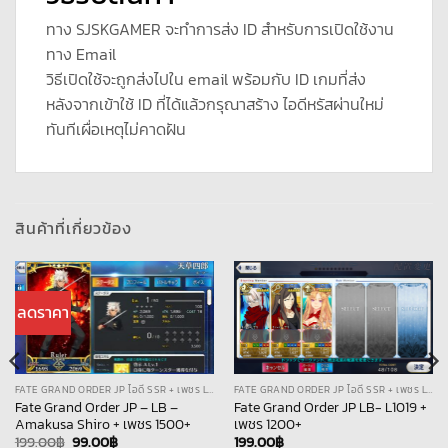
ทาง SJSKGAMER จะทำการส่ง ID สำหรับการเปิดใช้งาน
ทาง Email
วิธีเปิดใช้จะถูกส่งไปใน email พร้อมกับ ID เกมที่ส่ง
หลังจากเข้าใช้ ID ที่ได้แล้วกรุณาสร้าง ไอดีหรัสผ่านใหม่
ทันทีเผื่อเหตุไม่คาดฝัน
สินค้าที่เกี่ยวข้อง
ลดราคา
FATE GRAND ORDER JP ไอดี SSR + เพชร LB
FATE GRAND ORDER JP ไอดี SSR + เพชร LB
Fate Grand Order JP – LB –
Fate Grand Order JP LB- L1019 +
Amakusa Shiro + เพชร 1500+
เพชร 1200+
Original
Current
199.00
฿
99.00
฿
199.00
฿