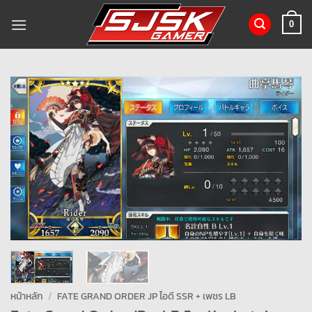
ข้าม
ไป
0
ยัง
เนื้อหา
หน้าหลัก
/
FATE GRAND ORDER JP ไอดี SSR + เพชร LB