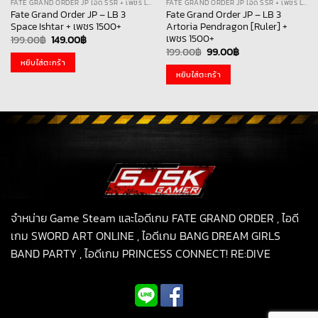
FATE GRAND ORDER JP ไอดี SSR + เพชร LB
FATE GRAND ORDER JP ไอดี SSR + เพชร LB
Fate Grand Order JP – LB 3
Fate Grand Order JP – LB 3
Space Ishtar + เพชร 1500+
Artoria Pendragon [Ruler] +
เพชร 1500+
Original
Current
199.00
฿
149.00
฿
price
price
Original
Current
199.00
฿
99.00
฿
was:
is:
price
price
หยิบใส่ตะกร้า
199.00฿.
149.00฿.
was:
is:
หยิบใส่ตะกร้า
199.00฿.
99.00฿.
จำหน่าย Game Steam และไอดีเกม FATE GRAND ORDER , ไอดี
เกม SWORD ART ONLINE , ไอดีเกม BANG DREAM GIRLS
BAND PARTY , ไอดีเกม PRINCESS CONNECT! RE:DIVE