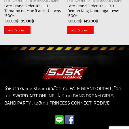
FATE GRAND ORDER JP ไอดี SSR + เพชร LB
FATE GRAND ORDER JP ไอดี SSR + เพชร LB
Fate Grand Order JP – LB –
Fate Grand Order JP – LB 3
Tamamo no Mae (Lancer) + เพชร
Demon King Nobunaga + เพชร
1500+
1500+
Original
Current
Original
Current
199.00
฿
99.00
฿
199.00
฿
149.00
฿
price
price
price
price
was:
is:
was:
is:
หยิบใส่ตะกร้า
หยิบใส่ตะกร้า
199.00฿.
99.00฿.
199.00฿.
149.00฿.
จำหน่าย Game Steam และไอดีเกม FATE GRAND ORDER , ไอดี
เกม SWORD ART ONLINE , ไอดีเกม BANG DREAM GIRLS
BAND PARTY , ไอดีเกม PRINCESS CONNECT! RE:DIVE