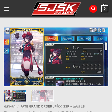
ข้าม
ไป
0
ยัง
เนื้อหา
หน้าหลัก
/
FATE GRAND ORDER JP ไอดี SSR + เพชร LB