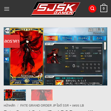
ข้าม
ไป
0
ยัง
เนื้อหา
ลดราคา
หน้าหลัก
/
FATE GRAND ORDER JP ไอดี SSR + เพชร LB