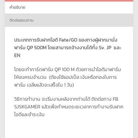
คำอธิบาย
ติดต่อสอบถาม
ประเภทการรับฝากไอดี Fate/GO ของทางผู้ฝากมานั่ง
ฟาร์ม QP 500M โดยสามารถจ้างงานได้ทั้ง Sv. JP และ
EN
โดยจะทำการ์ดฟาร์ม QP 100 M ด้วยการนำไอดีมาฟาร์ม
ให้จนครบจำนวน (ต้องใช้แอปเปิ้ล เงินหรือทองในการ
ฟาร์ม เฉลี่ยแล้วจะเสร็จใน 1 วัน)
วิธีการทำงาน จะเริ่มงานหลังจากท่านได้ ติดต่อทาง FB
SJSKGAMER แล้วเพื่อกำหนดระยะเวลาการทำงานรับฝาก
ไอดีและชำระเงิน