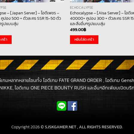
YPSE
ECHOCALYPSE
se – [Japan Server] – ไอดีเพชร –
Echocalypse – [Aisa Server] – ไอดีเ
คูปอง 500 + ตัวละคร SSR 15-50 ตัว
40000+ คูปอง 300 + ตัวละคร SSR 15 
นๆรูปแบบสุ่ม
และสิ่งอื่นๆรูปแบบสุ่ม
499.00
฿
ะกร้า
หยิบใส่ตะกร้า
ดีเกมหลากหลายโซนทั้ง ไอดีเกม FATE GRAND ORDER , ไอดีเกม Gensh
NIKKE, ไอดีเกม ONE PIECE BOUNTY RUSH และอื่นๆอีกเพียบเปิดบริกา
Copyright 2026 ©
SJSKGAMER.NET , ALL RIGHTS RESERVED.