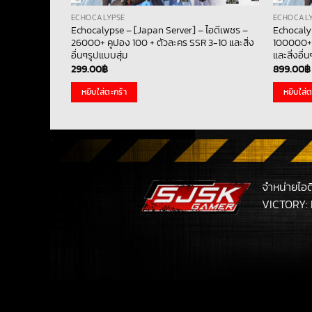
ECHOCALYPSE
ECHOCAL
Echocalypse – [Japan Server] – ไอดีเพชร –
Echocalyp
26000+ คูปอง 100 + ตัวละคร SSR 3-10 และสิ่ง
100000+ 
อื่นๆรูปแบบสุ่ม
และสิ่งอื่
299.00
฿
899.00
฿
หยิบใส่ตะกร้า
หยิบใส่ต
จำหน่ายไอ
VICTORY: 