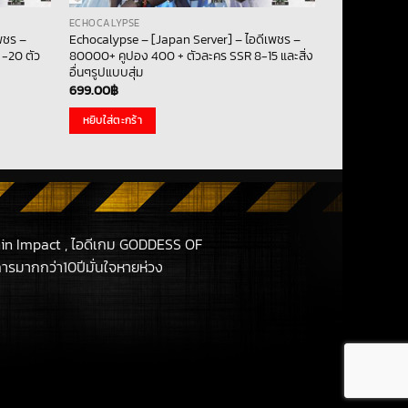
ECHOCALYPSE
พชร –
Echocalypse – [Japan Server] – ไอดีเพชร –
-20 ตัว
80000+ คูปอง 400 + ตัวละคร SSR 8-15 และสิ่ง
อื่นๆรูปแบบสุ่ม
699.00
฿
หยิบใส่ตะกร้า
in Impact , ไอดีเกม GODDESS OF
รมากกว่า10ปีมั่นใจหายห่วง