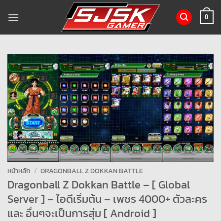
ข้าม
ไป
0
ยัง
เนื้อหา
หน้าหลัก
/
DRAGONBALL Z DOKKAN BATTLE
Dragonball Z Dokkan Battle – [ Global
Server ] – ไอดีเริ่มต้น – เพชร 4000+ ตัวละคร
และ อื่นๆจะเป็นการสุ่ม [ Android ]