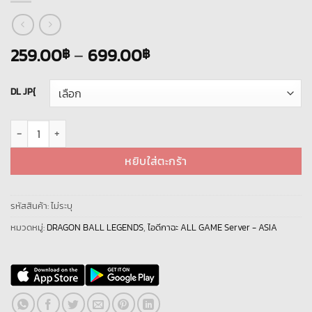
Price
259.00
–
699.00
฿
฿
range:
259.00฿
DL JP{
through
699.00฿
จำนวน DRAGON BALL LEGENDS [ เชิฟเวอร์ - Japan ] ไอดีเพชร 18-50K + [ An
หยิบใส่ตะกร้า
รหัสสินค้า:
ไม่ระบุ
หมวดหมู่:
DRAGON BALL LEGENDS
,
ไอดีกาฉะ ALL GAME Server - ASIA