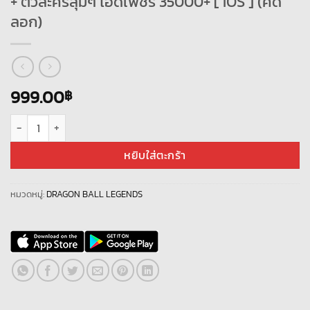
+ ตัวละครสุ่มๆ ไอดีเพชร 35000+ [ IOS ] (คัด
ลอก)
999.00
฿
จำนวน DRAGON BALL LEGENDS [BOT-LV100] ตัวละคร Super Saiyan God SS Go
หยิบใส่ตะกร้า
หมวดหมู่:
DRAGON BALL LEGENDS