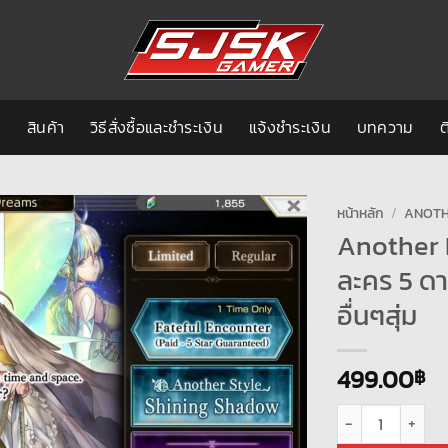
ก
สินค้า
วิธีสั่งซื้อและชำระเงิน
แจ้งชำระเงิน
บทความ
ต
หน้าหลัก
/
ANOTH
Another E
ละคร 5 ดา
อื่นๆสุ่ม
499.00
฿
จำนวน Another Eden 