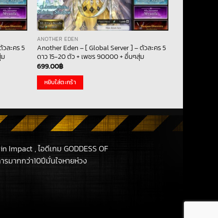
ANOTHER EDEN
ตัวละคร 5
Another Eden – [ Global Server ] – ตัวละคร 5
่ม
ดาว 15-20 ตัว + เพชร 90000 + อื่นๆสุ่ม
699.00
฿
หยิบใส่ตะกร้า
in Impact , ไอดีเกม GODDESS OF
รมากกว่า10ปีมั่นใจหายห่วง