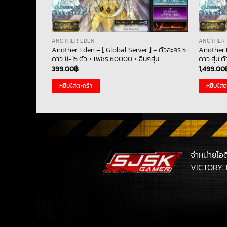
ANOTHER EDEN
ANOTHER
] – ตัวละคร 5
Another Eden – [ Global Server ] – ตัวละคร 5
Another E
ุ่ม
ดาว 11-15 ตัว + เพชร 60000 + อื่นๆสุ่ม
ดาว สุ่ม ต
399.00
฿
1,499.00
หยิบใส่ตะกร้า
หยิบใส่ต
จำหน่ายไอ
VICTORY: 